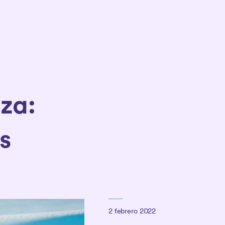
za:
ás
2 febrero 2022