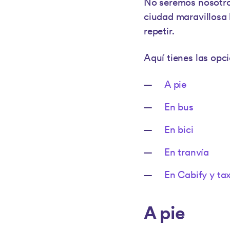
No seremos nosotros
ciudad maravillosa 
repetir.
Aquí tienes las opc
A pie
En bus
En bici
En tranvía
En Cabify y tax
A pie