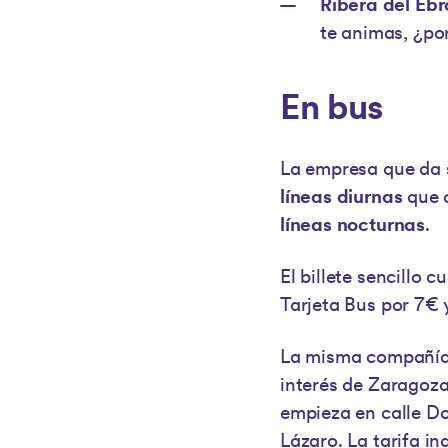
Ribera del Ebr
te animas, ¿po
En bus
La empresa que da 
líneas diurnas
que o
líneas nocturnas
.
El billete sencillo 
Tarjeta Bus por 7€ y
La misma compañía
interés de Zaragoza
empieza en calle Do
Lázaro. La tarifa in