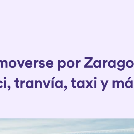
overse por Zarago
ci, tranvía, taxi y m