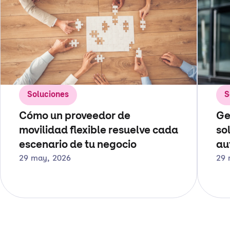
Soluciones
S
Cómo un proveedor de
Ge
movilidad flexible resuelve cada
so
escenario de tu negocio
au
29 may, 2026
29 