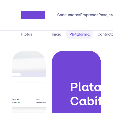
Saltar al contenido principal
Conductores
Empresas
Pasajer
Flotas
Inicio
Plataforma
Contact
Plataf
Cabify