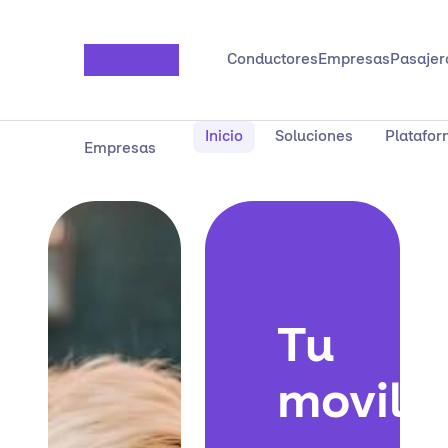
Saltar al contenido principal
Conductores
Empresas
Pasajer
Inicio
Soluciones
Platafo
Empresas
Tu
movili