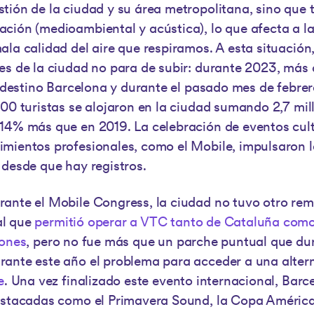
tión de la ciudad y su área metropolitana, sino que
ción (medioambiental y acústica), lo que afecta a la
ala calidad del aire que respiramos. A esta situación
es de la ciudad no para de subir: durante 2023, más 
l destino Barcelona y durante el pasado mes de febrer
000 turistas se alojaron en la ciudad sumando 2,7 mil
14% más que en 2019. La celebración de eventos cult
mientos profesionales, como el Mobile, impulsaron la
 desde que hay registros.
ante el Mobile Congress, la ciudad no tuvo otro rem
al que
permitió operar a VTC tanto de Cataluña como
iones
, pero no fue más que un parche puntual que du
ante este año el problema para acceder a una alter
e
. Una vez finalizado este evento internacional, Barc
destacadas como el Primavera Sound, la Copa América