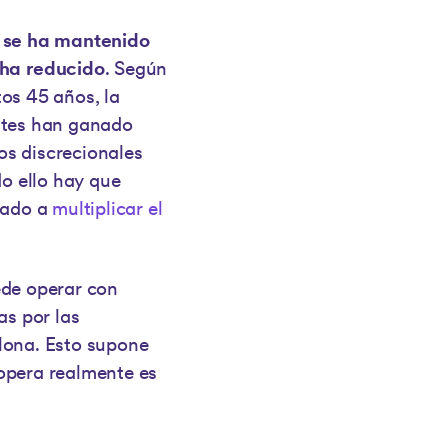
) se ha mantenido
 ha reducido
. Según
tos 45 años, la
entes han ganado
os discrecionales
do ello hay que
evado a
multiplicar el
ede operar con
as por las
lona. Esto supone
opera realmente es