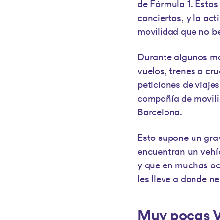
de Fórmula 1. Estos 
conciertos, y la ac
movilidad que no be
Durante algunos mo
vuelos, trenes o cru
peticiones de viaje
compañía de movilid
Barcelona.
Esto supone un grav
encuentran un vehíc
y que en muchas o
les lleve a donde ne
Muy pocas V