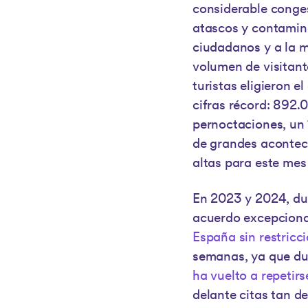
considerable conges
atascos y contamina
ciudadanos y a la m
volumen de visitant
turistas eligieron e
cifras récord: 892.
pernoctaciones, un 
de grandes aconteci
altas para este mes
En 2023 y 2024, dur
acuerdo excepcion
España sin restricc
semanas, ya que dur
ha vuelto a repetirs
delante citas tan 