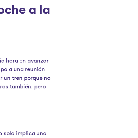
oche a la
ia hora en avanzar
empo a una reunión
r un tren porque no
tros también, pero
o solo implica una