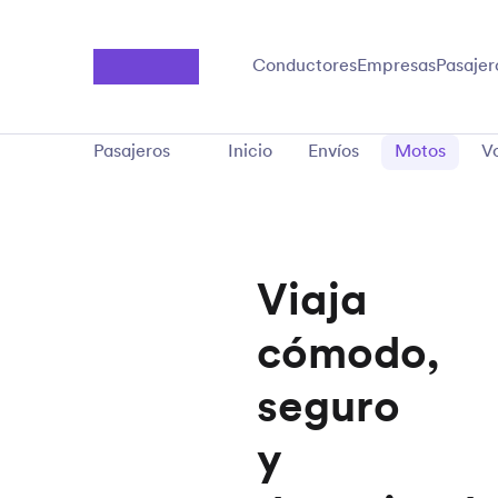
Saltar al contenido principal
Conductores
Empresas
Pasajer
Pasajeros
Inicio
Envíos
Motos
Vo
Viaja
cómodo,
seguro
y