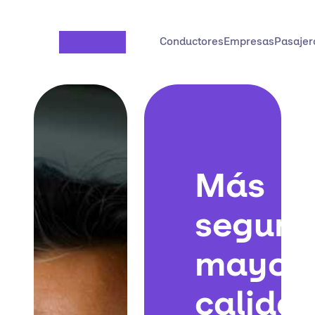
Saltar al contenido principal
Conductores
Empresas
Pasajer
Más
seguri
mayor
calida