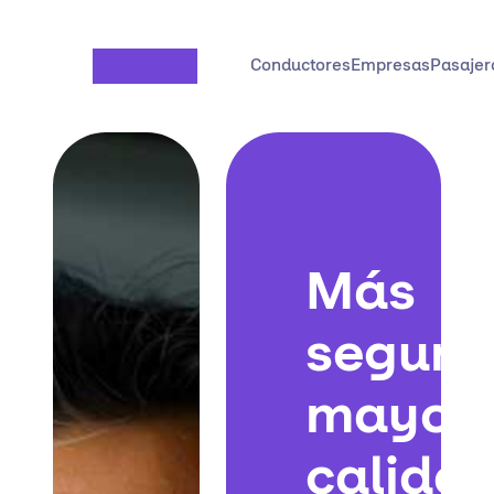
Saltar al contenido principal
Conductores
Empresas
Pasajer
Más
seguri
mayor
calida