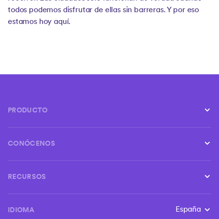
todos podemos disfrutar de ellas sin barreras. Y por eso
estamos hoy aquí.
PRODUCTO
Conductores
CONÓCENOS
Empresas
Sobre nosotros
Seguridad
RECURSOS
Únete al equipo
Ciudades y tarifas
Centro de ayuda
Blog
España
IDIOMA
Cambia el i
Condiciones