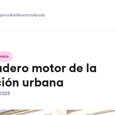
jeros
Ads
Nosotros
Ayuda
mico
adero motor de la
ción urbana
 2025