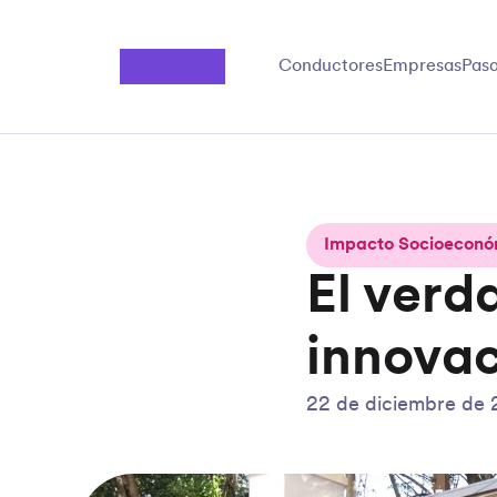
Saltar al contenido principal
Conductores
Empresas
Pasa
Impacto Socioeconó
El verd
innova
22 de diciembre de