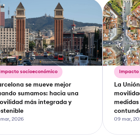
Impacto socioeconómico
Impacto
arcelona se mueve mejor
La Unión
uando sumamos: hacia una
movilida
ovilidad más integrada y
medidas 
stenible
contund
 mar, 2026
09 mar, 2