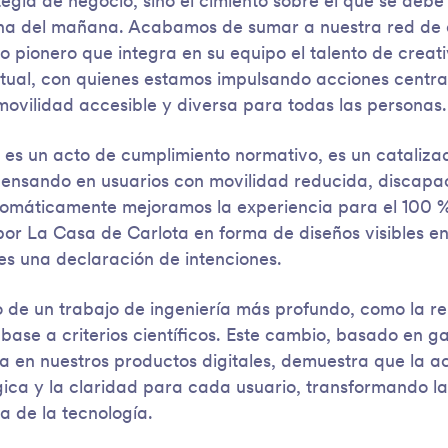
egia de negocio, sino el cimiento sobre el que se debe 
ana del mañana. Acabamos de sumar a nuestra red de 
io pionero que integra en su equipo el talento de creat
tual, con quienes estamos impulsando acciones centrad
ovilidad accesible y diversa para todas las personas.
no es un acto de cumplimiento normativo, es un cataliza
nsando en usuarios con movilidad reducida, discapaci
tomáticamente mejoramos la experiencia para el 100 %
por La Casa de Carlota en forma de diseños visibles en
es una declaración de intenciones.
de un trabajo de ingeniería más profundo, como la r
base a criterios científicos. Este cambio, basado en ga
ima en nuestros productos digitales, demuestra que la a
ógica y la claridad para cada usuario, transformando l
 de la tecnología.