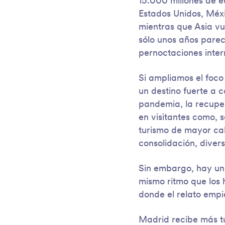
15.000 millones de 
Estados Unidos, Méxic
mientras que Asia vu
sólo unos años parec
pernoctaciones intern
Si ampliamos el foco
un destino fuerte a c
pandemia, la recuper
en visitantes como, 
turismo de mayor ca
consolidación, diver
Sin embargo, hay un 
mismo ritmo que los h
donde el relato emp
Madrid recibe más t