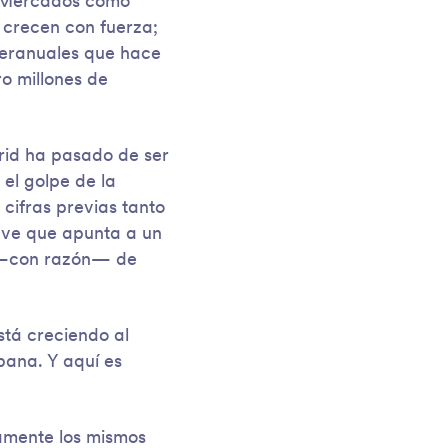
. Mercados como
e crecen con fuerza;
teranuales que hace
o millones de
drid ha pasado de ser
 el golpe de la
cifras previas tanto
lave que apunta a un
a —con razón— de
stá creciendo al
rbana. Y aquí es
amente los mismos