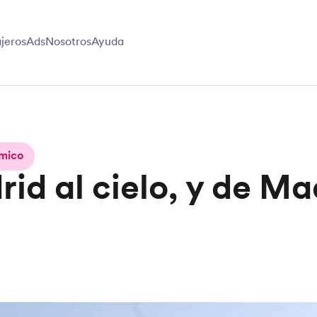
jeros
Ads
Nosotros
Ayuda
mico
id al cielo, y de Ma