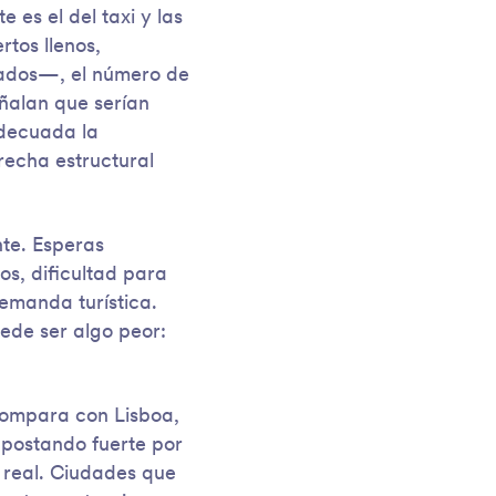
es el del taxi y las
tos llenos,
itados—, el número de
ñalan que serían
adecuada la
recha estructural
nte. Esperas
s, dificultad para
emanda turística.
uede ser algo peor:
compara con Lisboa,
apostando fuerte por
 real. Ciudades que