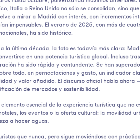
euros hasta octubre, pulverizando máximos anteriores
o, Italia o Reino Unido no sólo se consolidan, sino qu
elve a mirar a Madrid con interés, con incrementos in
ían impensables. El verano de 2025, con más de cuatr
acionales, ha sido histórico.
 a la última década, la foto es todavía más clara: Ma
onvertirse en una potencia turística global. Incluso tras
ación ha sido rápida y contundente. Se han superado 
sobre todo, en pernoctaciones y gasto, un indicador c
lidad y valor añadido. El discurso oficial habla ahor
sificación de mercados y sostenibilidad.
elemento esencial de la experiencia turística que no e
oteles, los eventos o la oferta cultural: la movilidad u
ieza a hacer aguas.
uristas que nunca, pero sigue moviéndose con práctic