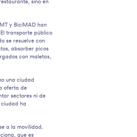
restaurante, sino en
 EMT y BiciMAD han
El transporte público
do se resuelve con
tos, absorber picos
argados con maletas,
mo una ciudad
a oferta de
ntar sectores ni de
 ciudad ha
se a la movilidad.
nciona, que es