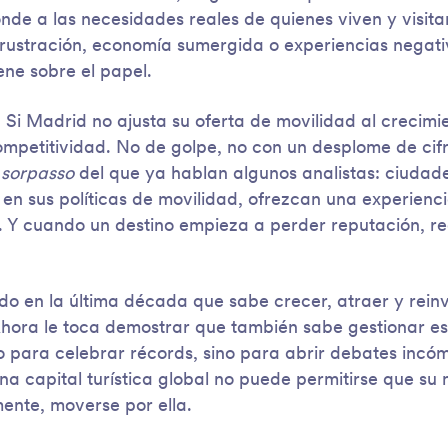
onde a las necesidades reales de quienes viven y visita
ustración, economía sumergida o experiencias negativ
ne sobre el papel.
. Si Madrid no ajusta su oferta de movilidad al crecimie
mpetitividad. No de golpe, no con un desplome de cif
o
sorpasso
del que ya hablan algunos analistas: ciudad
 en sus políticas de movilidad, ofrezcan una experienc
te. Y cuando un destino empieza a perder reputación, r
 en la última década que sabe crecer, atraer y reinv
hora le toca demostrar que también sabe gestionar ese
lo para celebrar récords, sino para abrir debates inc
na capital turística global no puede permitirse que su
mente, moverse por ella.