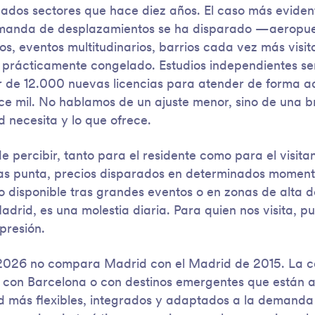
ados sectores que hace diez años. El caso más evidente 
manda de desplazamientos se ha disparado —aeropuer
s, eventos multitudinarios, barrios cada vez más vis
 prácticamente congelado. Estudios independientes se
r de 12.000 nuevas licencias para atender de forma 
e mil. No hablamos de un ajuste menor, sino de una b
d necesita y lo que ofrece.
 de percibir, tanto para el residente como para el visita
as punta, precios disparados en determinados momento
o disponible tras grandes eventos o en zonas de alta d
adrid, es una molestia diaria. Para quien nos visita, p
presión.
e 2026 no compara Madrid con el Madrid de 2015. La 
, con Barcelona o con destinos emergentes que están 
d más flexibles, integrados y adaptados a la demanda