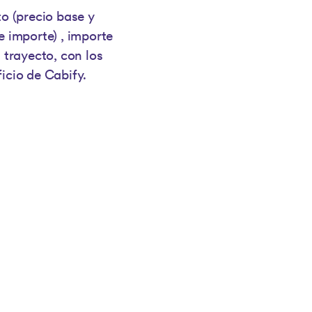
to (precio base y
e importe) , importe
 trayecto, con los
icio de Cabify.