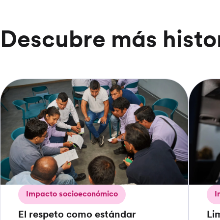
Descubre más histo
Impacto socioeconómico
I
El respeto como estándar
Lim