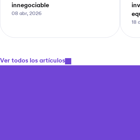
innegociable
inv
08 abr, 2026
eq
18 
Ver todos los artículos