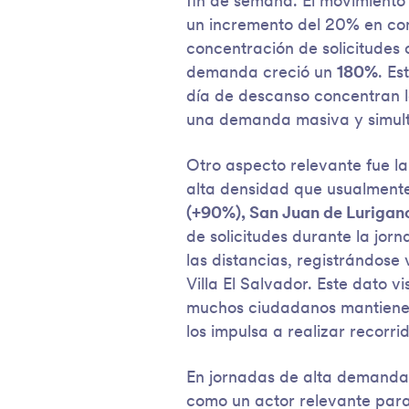
fin de semana. El movimiento
un incremento del 20% en co
concentración de solicitudes o
demanda creció un
180%
. Es
día de descanso concentran la
una demanda masiva y simultá
Otro aspecto relevante fue la
alta densidad que usualmente
(+90%), San Juan de Lurigan
de solicitudes durante la jor
las distancias, registrándose
Villa El Salvador. Este dato v
muchos ciudadanos mantienen s
los impulsa a realizar recorrid
En jornadas de alta demanda
como un actor relevante para