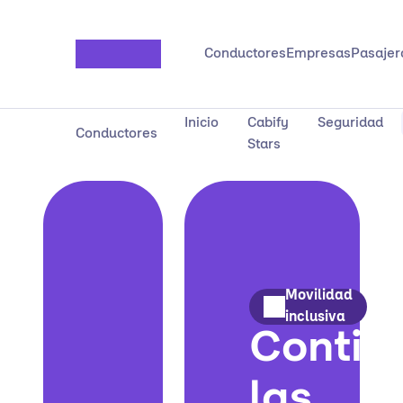
Saltar al contenido principal
Conductores
Empresas
Pasajer
Inicio
Cabify
Seguridad
Conductores
Stars
Movilidad
inclusiva
Contig
las