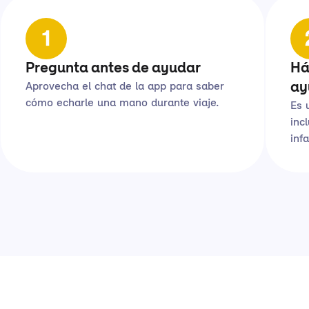
Pregunta antes de ayudar
Há
Aprovecha el chat de la app para saber
ay
cómo echarle una mano durante viaje.
Es 
inc
infa