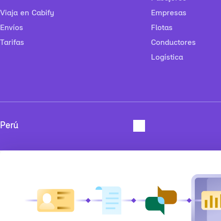
Viaja en Cabify
Empresas
Envíos
Flotas
Tarifas
Conductores
Logística