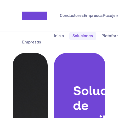
Saltar al contenido principal
Conductores
Empresas
Pasajer
Inicio
Soluciones
Platafo
Empresas
Soluci
de