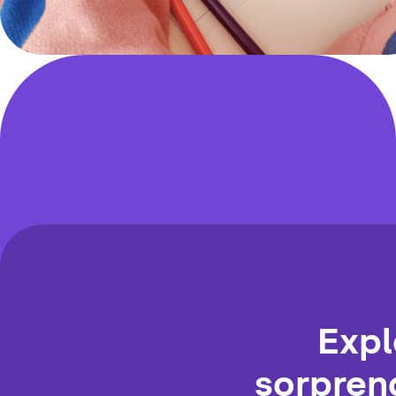
Expl
sorpren