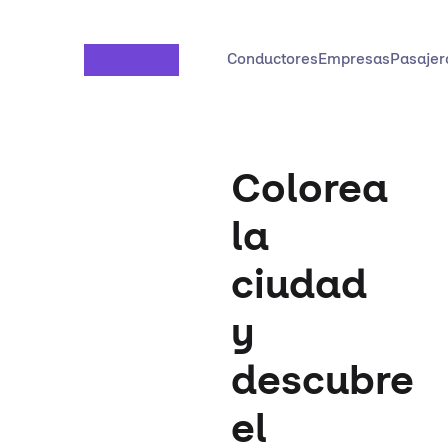
Saltar al contenido principal
Conductores
Empresas
Pasajer
Colorea
la
ciudad
y
descubre
el