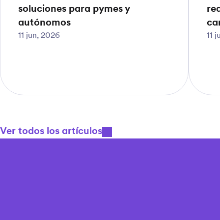
soluciones para pymes y
re
autónomos
ca
11 jun, 2026
11 
Ver todos los artículos