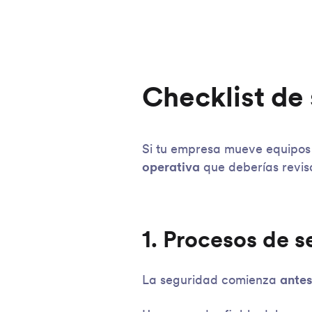
Checklist de
Si tu empresa mueve equipos e
operativa
que deberías revis
1. Procesos de s
La seguridad comienza
antes