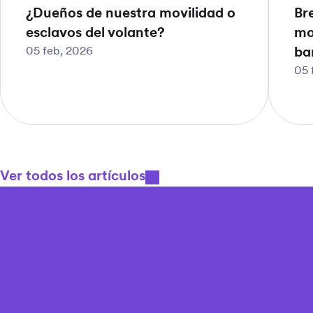
¿Dueños de nuestra movilidad o
Br
esclavos del volante?
mo
05 feb, 2026
bar
05 
Ver todos los artículos