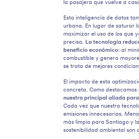
la pasajera que vuelve a casa
Esta inteligencia de datos tam
urbana. En lugar de saturar l
maximizar el uso de los que 
precisa.
La tecnología reduce
beneficio económico
: al min
combustible y genera mayores
se trata de mejores condicion
El impacto de esta optimizaci
concreta. Como destacamos e
nuestra principal aliada par
Cada vez que nuestra tecnolo
emisiones innecesarias. Menos
más limpio para Santiago y la
sostenibilidad ambiental son