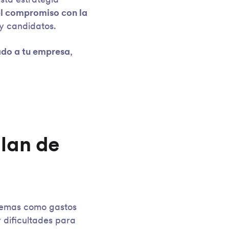
sta estrategia
 el compromiso con la
 y candidatos.
ado a tu empresa
,
plan de
blemas como gastos
y dificultades para