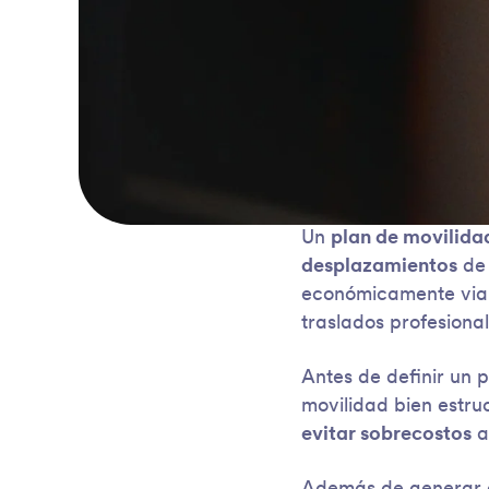
Un
plan de movilida
desplazamientos
de 
económicamente viabl
traslados profesional
Antes de definir un p
movilidad bien estr
evitar sobrecostos
a