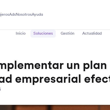
jeros
Ads
Nosotros
Ayuda
Inicio
Soluciones
Gestión
Actualidad
mplementar un plan
ad empresarial efec
6