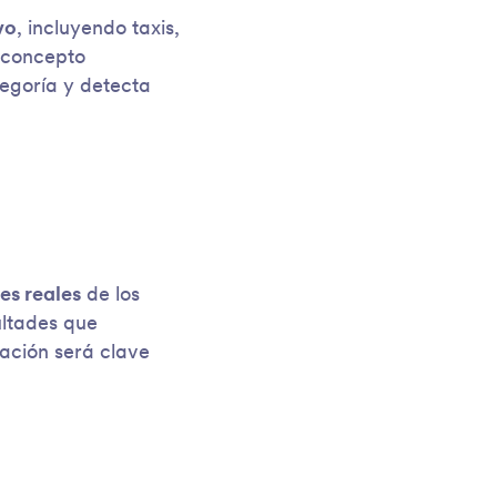
vo
, incluyendo taxis,
o concepto
tegoría y detecta
es reales
de los
ultades que
ación será clave