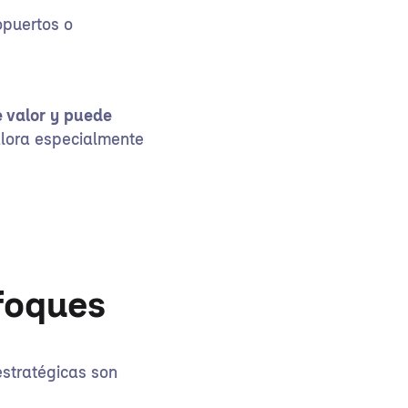
opuertos o
 valor y puede
alora especialmente
foques
estratégicas son