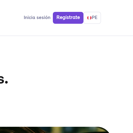
Inicia sesión
Regístrate
PE
s.