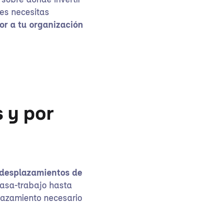
sobre dónde invertir
tes necesitas
r a tu organización
 y por
s desplazamientos de
 casa-trabajo hasta
plazamiento necesario