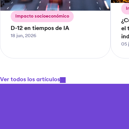
I
Impacto socioeconómico
¿C
D-12 en tiempos de IA
el
18 jun, 2026
in
05 
Ver todos los artículos