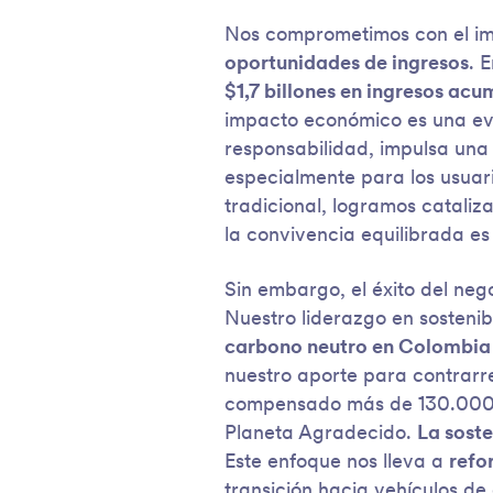
Nos comprometimos con el im
oportunidades de ingresos
. 
$1,7 billones en ingresos ac
impacto económico es una evi
responsabilidad, impulsa una
especialmente para los usuari
tradicional, logramos catali
la convivencia equilibrada es
Sin embargo, el éxito del neg
Nuestro liderazgo en sostenibi
carbono neutro en Colombia
nuestro aporte para contrarre
compensado más de 130.000 
Planeta Agradecido.
La soste
Este enfoque nos lleva a
refo
transición hacia vehículos de 