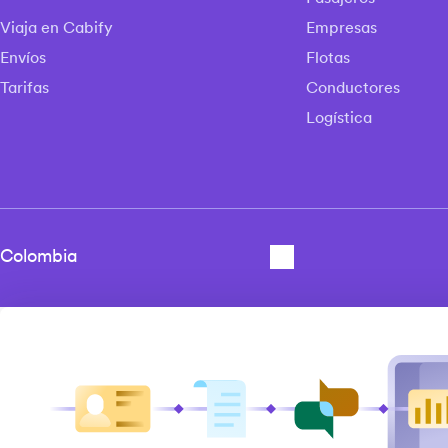
Viaja en Cabify
Empresas
Envíos
Flotas
Tarifas
Conductores
Logística