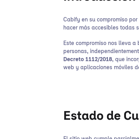
Cabify en su compromiso por h
hacer más accesibles todas su
Este compromiso nos lleva a b
personas, independientemente
Decreto 1112/2018
, que inco
web y aplicaciones móviles de
Estado de C