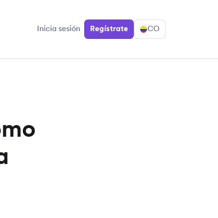
Inicia sesión
Regístrate
CO
como
a