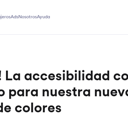
jeros
Ads
Nosotros
Ayuda
x! La accesibilidad 
o para nuestra nuev
de colores