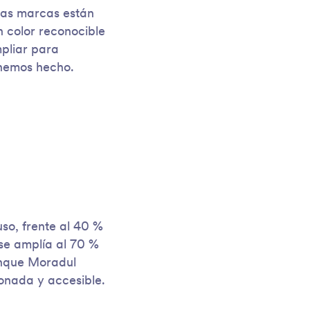
 las marcas están
 color reconocible
mpliar para
 hemos hecho.
so, frente al 40 %
 se amplía al 70 %
unque Moradul
onada y accesible.