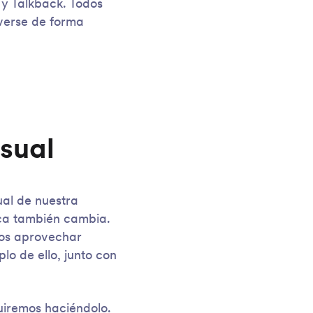
 y Talkback. Todos
verse de forma
isual
ual de nuestra
ca también cambia.
mos aprovechar
lo de ello, junto con
uiremos haciéndolo.