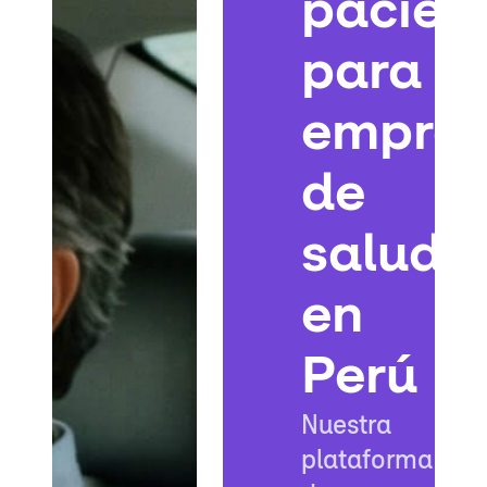
pacien
para
empres
de
salud
en
Perú
Nuestra
plataforma