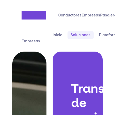
Saltar al contenido principal
Conductores
Empresas
Pasajer
Inicio
Soluciones
Platafo
Empresas
Transp
de