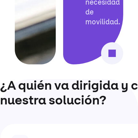
necesidad
de
movilidad.
¿A quién va dirigida y
nuestra solución?