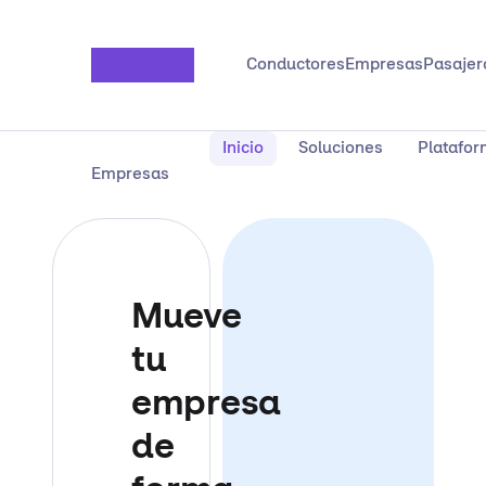
Saltar al contenido principal
Conductores
Empresas
Pasajer
Inicio
Soluciones
Platafo
Empresas
Mueve
tu
empresa
de