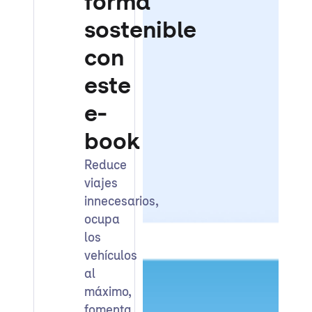
forma
sostenible
con
este
e-
book
Reduce
viajes
innecesarios,
ocupa
los
vehículos
al
máximo,
fomenta