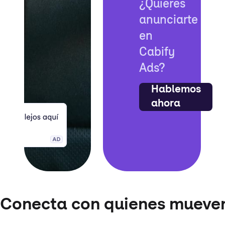
¿Quieres
anunciarte
en
Cabify
Ads?
Hablemos
ahora
Conecta con quienes mueven