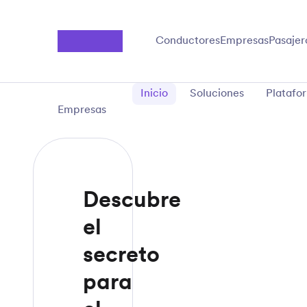
Saltar al contenido principal
Conductores
Empresas
Pasajer
Inicio
Soluciones
Platafo
Empresas
Descubre
el
secreto
para