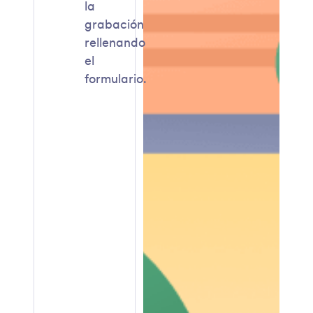
la
grabación
rellenando
el
formulario.