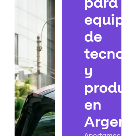
para
equipo
de
tecnol
y
produc
en
Argent