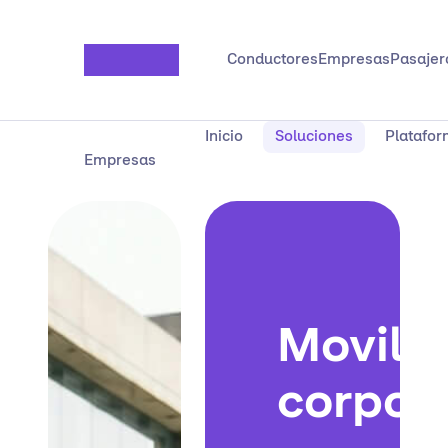
Saltar al contenido principal
Conductores
Empresas
Pasajer
Inicio
Soluciones
Platafo
Empresas
Movili
corpor