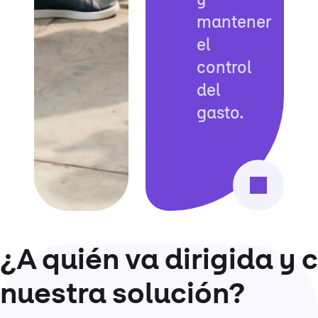
y
mantener
el
control
del
gasto.
¿A quién va dirigida y
nuestra solución?